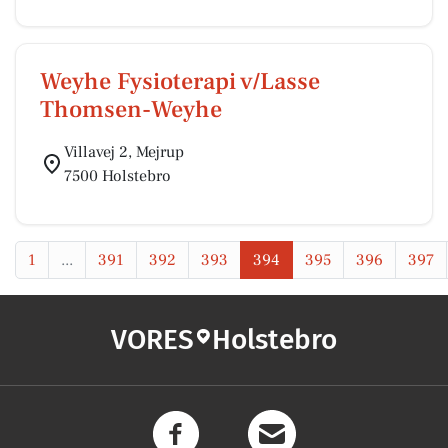
Weyhe Fysioterapi v/Lasse
Thomsen-Weyhe
Villavej 2, Mejrup
7500 Holstebro
1
...
391
392
393
394
395
396
397
VORES
Holstebro