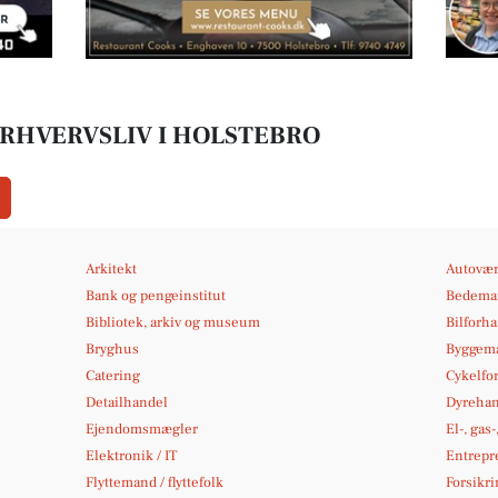
ERHVERVSLIV I HOLSTEBRO
Arkitekt
Autovær
Bank og pengeinstitut
Bedema
Bibliotek, arkiv og museum
Bilforh
Bryghus
Byggema
Catering
Cykelfo
Detailhandel
Dyrehan
Ejendomsmægler
El-, gas
Elektronik / IT
Entrepr
Flyttemand / flyttefolk
Forsikri