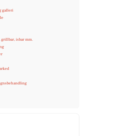
 galleri
le
e
, grillbar, isbar mm.
ng
er
arked
gnsbehandling