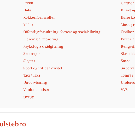
Frisør
Gartner
Hotel
Kunst og
Køkkenforhandler
Køresko
Maler
Massag
Offentlig forvaltning, forsvar og socialsikring
Optiker
Piercing / Tatovering
Pizzeria
Psykologisk rådgivning
Rengøri
Skomager
Skrædd
Slagter
Smed
Sport og fritidsaktivitet
Superm
Taxi / Taxa
Tømrer
Undervisning
Undervo
Vinduespudser
VVS
Øvrige
Holstebro