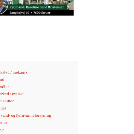
ksted / mekanik
nd
andler
rked / trælast
rhandler
del
-, vand- og fjernvarmeforsyning
enør
ng