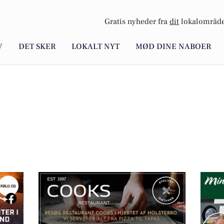
Gratis nyheder fra
dit
lokalområde
V
DET SKER
LOKALT NYT
MØD DINE NABOER