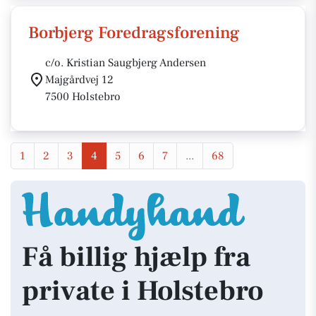
Borbjerg Foredragsforening
c/o. Kristian Saugbjerg Andersen
Majgårdvej 12
7500 Holstebro
1
2
3
4
5
6
7
...
68
Få billig hjælp fra
private i Holstebro