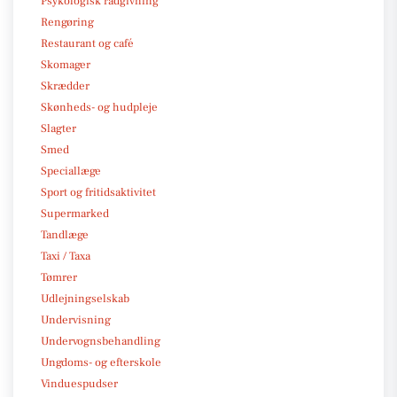
Psykologisk rådgivning
Rengøring
Restaurant og café
Skomager
Skrædder
Skønheds- og hudpleje
Slagter
Smed
Speciallæge
Sport og fritidsaktivitet
Supermarked
Tandlæge
Taxi / Taxa
Tømrer
Udlejningselskab
Undervisning
Undervognsbehandling
Ungdoms- og efterskole
Vinduespudser