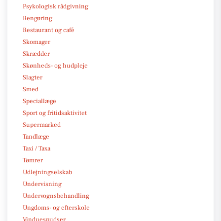
Psykologisk rådgivning
Rengøring
Restaurant og café
Skomager
Skrædder
Skønheds- og hudpleje
Slagter
Smed
Speciallæge
Sport og fritidsaktivitet
Supermarked
Tandlæge
Taxi / Taxa
Tømrer
Udlejningselskab
Undervisning
Undervognsbehandling
Ungdoms- og efterskole
Vinduespudser