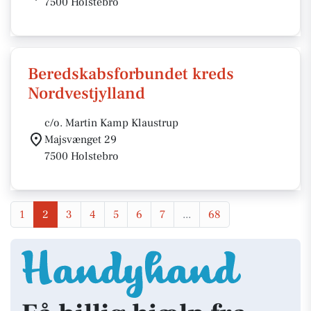
7500 Holstebro
Beredskabsforbundet kreds
Nordvestjylland
c/o. Martin Kamp Klaustrup
Majsvænget 29
7500 Holstebro
1
2
3
4
5
6
7
...
68