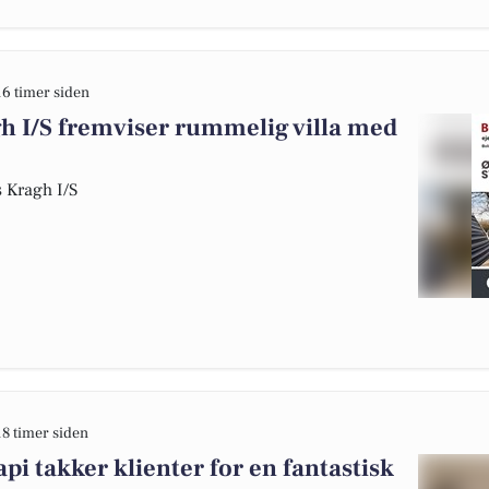
16 timer siden
 I/S fremviser rummelig villa med
 Kragh I/S
18 timer siden
i takker klienter for en fantastisk