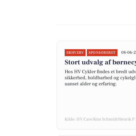
08-06-2
ERHVERV
SPONSORERET
Stort udvalg af børne
Hos HV Cykler findes et bredt udva
sikkerhed, holdbarhed og cykelglæd
uanset alder og erfaring.
Kilde: HV Care/Kim Schmidt/Henrik P