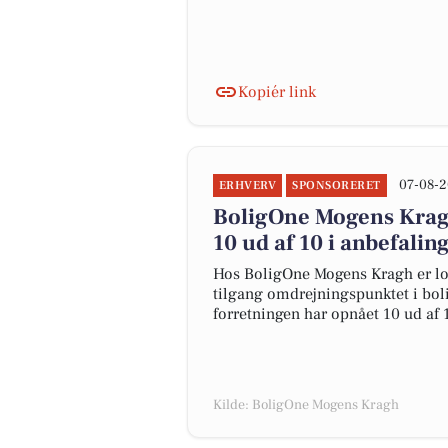
Kopiér link
07-08-2
ERHVERV
SPONSORERET
BoligOne Mogens Kragh
10 ud af 10 i anbefalin
Hos BoligOne Mogens Kragh er lo
tilgang omdrejningspunktet i boli
forretningen har opnået 10 ud af 
Kilde: BoligOne Mogens Kragh