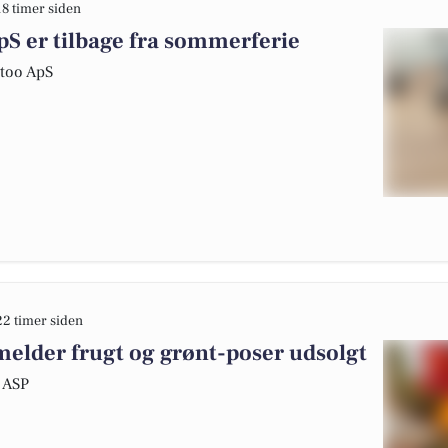
18 timer siden
pS er tilbage fra sommerferie
ttoo ApS
22 timer siden
lder frugt og grønt-poser udsolgt
 ASP