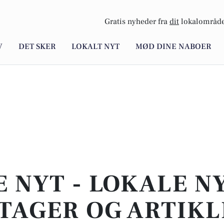
Gratis nyheder fra
dit
lokalområde
V
DET SKER
LOKALT NYT
MØD DINE NABOER
E NYT - LOKALE N
TAGER OG ARTIKL