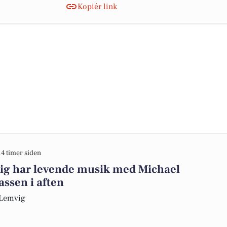
Kopiér link
14 timer siden
ig har levende musik med Michael
ssen i aften
a Lemvig